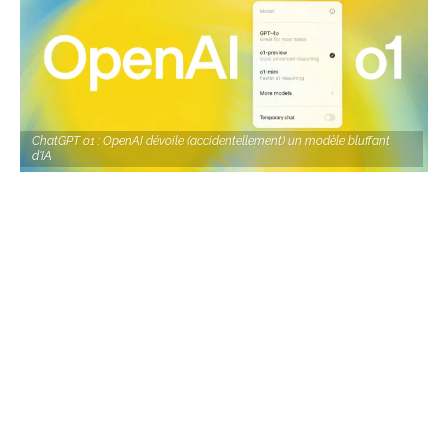
ChatGPT o1 : OpenAI dévoile (accidentellement) un modèle bluffant
d'IA