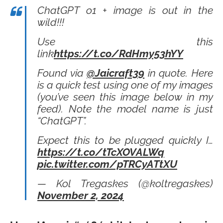
ChatGPT o1 + image is out in the
wild!!!
Use this
link
https://t.co/RdHmy53hYY
Found via
@Jaicraft39
in quote. Here
is a quick test using one of my images
(you’ve seen this image below in my
feed). Note the model name is just
“ChatGPT”.
Expect this to be plugged quickly I…
https://t.co/tTcXOVALWq
pic.twitter.com/pTRCyATtXU
— Kol Tregaskes (@koltregaskes)
November 2, 2024