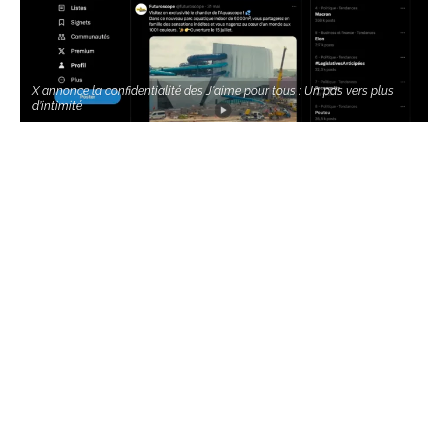
X annonce la confidentialité des J'aime pour tous : Un pas vers plus
d’intimité