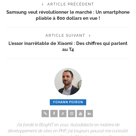
ARTICLE PRÉCÉDENT
Samsung veut révolutionner le marché : Un smartphone
pliable à 800 dollars en vue !
ARTICLE SUIVANT
L’essor inarrêtable de Xiaomi : Des chiffres qui parlent
au T4
YOHANN POIRON
J’ai fondé le BlogNT en 2010. Autodidacte en matière de
développement de sites en PHP, j’ai toujours poussé ma curiosité