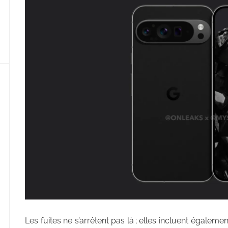
Les fuites ne s’arrêtent pas là ; elles incluent égalem