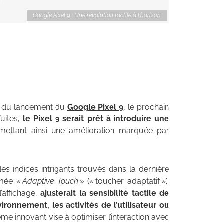
Google Pixel 9 : Une révolution tactile à l'horizon
our du lancement du
Google Pixel 9
, le prochain
uites,
le Pixel 9 serait prêt à introduire une
mettant ainsi une amélioration marquée par
es indices intrigants trouvés dans la dernière
mmée «
Adaptive Touch
» (« toucher adaptatif »).
’affichage,
ajusterait la sensibilité tactile de
ronnement, les activités de l’utilisateur ou
ème innovant vise à optimiser l’interaction avec