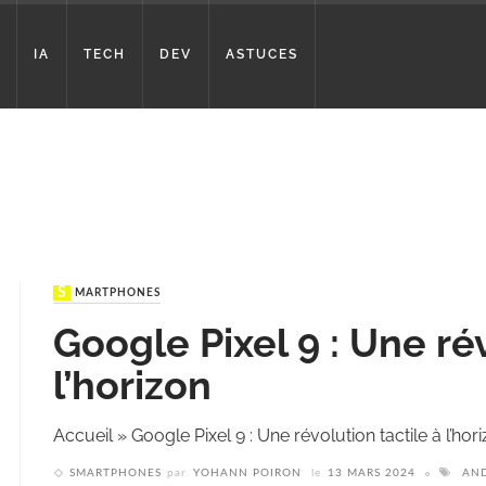
IA
TECH
DEV
ASTUCES
SMARTPHONES
Google Pixel 9 : Une rév
l’horizon
Accueil
»
Google Pixel 9 : Une révolution tactile à l’hor
SMARTPHONES
par
YOHANN POIRON
le
13 MARS 2024
AND