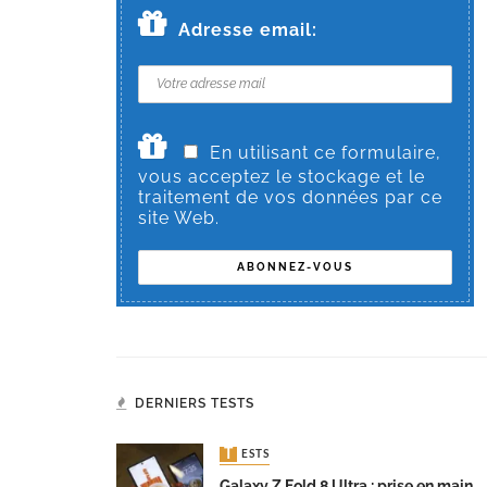
Adresse email:
En utilisant ce formulaire,
vous acceptez le stockage et le
traitement de vos données par ce
site Web.
DERNIERS TESTS
TESTS
Galaxy Z Fold 8 Ultra : prise en main