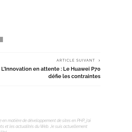
ARTICLE SUIVANT
L’Innovation en attente : Le Huawei P70
défie les contraintes
 en matière de développement de sites en PHP, j’ai
ets et les actualités du Web. Je suis actuellement