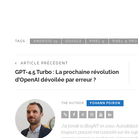
TAGS :
ANDROID 15
GOOGLE
PIXEL 9
PIXEL 9 PRO
ARTICLE PRÉCÉDENT
GPT-4.5 Turbo : La prochaine révolution
d’OpenAI dévoilée par erreur ?
THE AUTHOR
YOHANN POIRON
J’ai fondé le BlogNT en 2010. Autodidacte
toujours poussé ma curiosité sur les suj