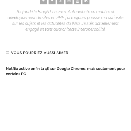
J’ai fondé le BlogNT en 2010. Autodidacte en matière de
développement de sites en PHP, j’ai toujours poussé ma curiosité
sur les sujets et les actualités du Web. Je suis actuellement
engagé en tant qu’architecte interopérabilité.
VOUS POURRIEZ AUSSI AIMER
Netflix active enfin la 4K sur Google Chrome, mais seulement pour
certains PC