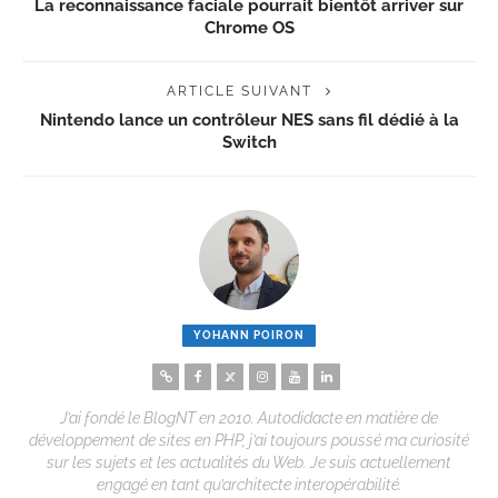
La reconnaissance faciale pourrait bientôt arriver sur
Chrome OS
ARTICLE SUIVANT
Nintendo lance un contrôleur NES sans fil dédié à la
Switch
YOHANN POIRON
J’ai fondé le BlogNT en 2010. Autodidacte en matière de
développement de sites en PHP, j’ai toujours poussé ma curiosité
sur les sujets et les actualités du Web. Je suis actuellement
engagé en tant qu’architecte interopérabilité.