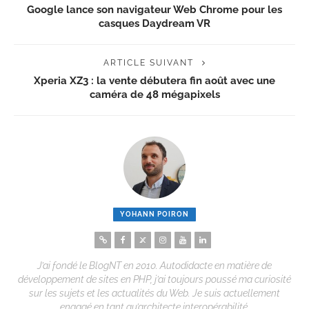
Google lance son navigateur Web Chrome pour les
casques Daydream VR
ARTICLE SUIVANT
Xperia XZ3 : la vente débutera fin août avec une
caméra de 48 mégapixels
YOHANN POIRON
J’ai fondé le BlogNT en 2010. Autodidacte en matière de
développement de sites en PHP, j’ai toujours poussé ma curiosité
sur les sujets et les actualités du Web. Je suis actuellement
engagé en tant qu’architecte interopérabilité.