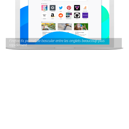
Firefox 61 permet de basculer entre les onglets beaucoup plus
rapidement