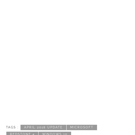
TAGS :
APRIL 2018 UPDATE
MICROSOFT
REDSTONE 4
WINDOWS 10