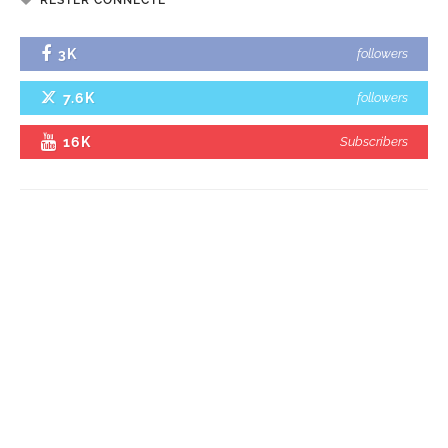
RESTER CONNECTÉ
3K
followers
7.6K
followers
16K
Subscribers