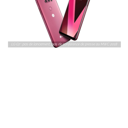
LG G7 : pas de lancement, pas de conférence de presse au MWC 2018