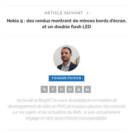
ARTICLE SUIVANT
Nokia 9 : des rendus montrent de minces bords d’écran,
et un double flash LED
YOHANN POIRON
J’ai fondé le BlogNT en 2010. Autodidacte en matière de
développement de sites en PHP, j’ai toujours poussé ma curiosité
sur les sujets et les actualités du Web. Je suis actuellement
engagé en tant qu’architecte interopérabilité.