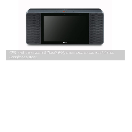
CES 2018 : l'enceinte LG ThinQ WK9 avec écran tactile est dotée de
Google Assistant