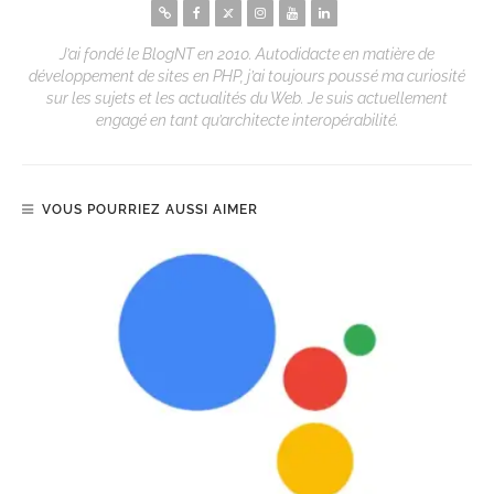
J’ai fondé le BlogNT en 2010. Autodidacte en matière de
développement de sites en PHP, j’ai toujours poussé ma curiosité
sur les sujets et les actualités du Web. Je suis actuellement
engagé en tant qu’architecte interopérabilité.
VOUS POURRIEZ AUSSI AIMER