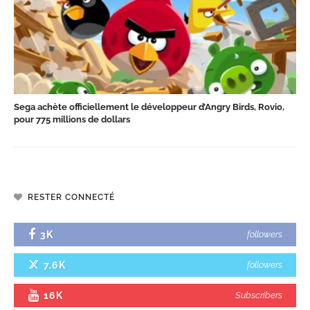
Sega achète officiellement le développeur d’Angry Birds, Rovio,
pour 775 millions de dollars
RESTER CONNECTÉ
3K
followers
7.6K
followers
16K
Subscribers