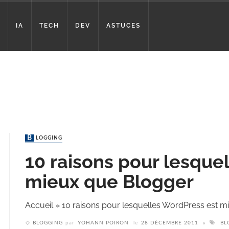
IA
TECH
DEV
ASTUCES
BLOGGING
10 raisons pour lesque
mieux que Blogger
Accueil
»
10 raisons pour lesquelles WordPress est m
BLOGGING
par
YOHANN POIRON
le
28 DÉCEMBRE 2011
BL