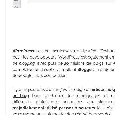
WordPress
n’est pas seulement un site Web… C’est un
pour les développeurs. WordPress est également en tr
de
blogging
, avec plus de 20 millions de blogs sur 
complètement la sphère, mettant
Blogger
, la platefo
de Google, hors compétition.
Il y a un peu plus d’un an j’avais rédigé un
article ind
un blog
. Dans ce dernier, des témoignages ont ét
différentes plateformes proposées aux blogu
majoritairement utilisé par nos blogueurs
. Mais d’a
voire même un système de blog réalisé
from scratch
…