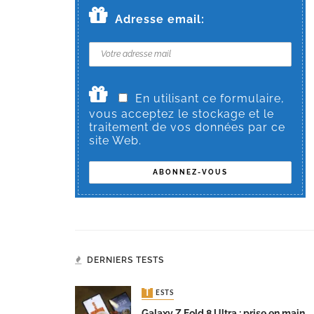
Adresse email:
En utilisant ce formulaire,
vous acceptez le stockage et le
traitement de vos données par ce
site Web.
DERNIERS TESTS
TESTS
Galaxy Z Fold 8 Ultra : prise en main