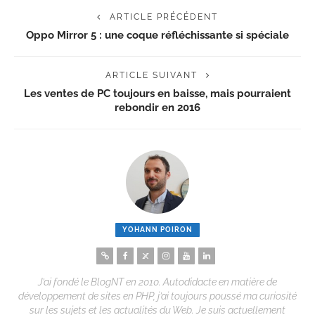
ARTICLE PRÉCÉDENT
Oppo Mirror 5 : une coque réfléchissante si spéciale
ARTICLE SUIVANT
Les ventes de PC toujours en baisse, mais pourraient
rebondir en 2016
YOHANN POIRON
J’ai fondé le BlogNT en 2010. Autodidacte en matière de
développement de sites en PHP, j’ai toujours poussé ma curiosité
sur les sujets et les actualités du Web. Je suis actuellement