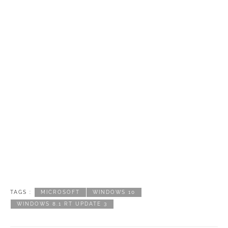
TAGS :
MICROSOFT
WINDOWS 10
WINDOWS 8.1 RT UPDATE 3