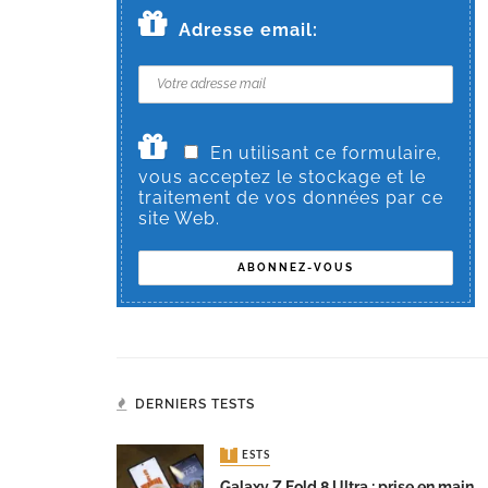
Adresse email:
En utilisant ce formulaire,
vous acceptez le stockage et le
traitement de vos données par ce
site Web.
DERNIERS TESTS
TESTS
Galaxy Z Fold 8 Ultra : prise en main