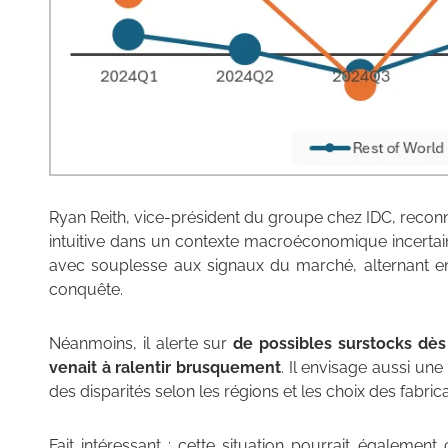
Ryan Reith, vice-président du groupe chez IDC, recon
intuitive dans un contexte macroéconomique incertain
avec souplesse aux signaux du marché, alternant en
conquête.
Néanmoins, il alerte sur
de possibles surstocks dès 
venait à ralentir brusquement
. Il envisage aussi une
des disparités selon les régions et les choix des fabrica
Fait intéressant : cette situation pourrait égalemen