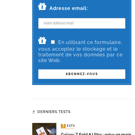
Adresse email:
En utilisant ce formulaire,
vous acceptez le stockage et le
traitement de vos données par ce
site Web.
DERNIERS TESTS
TESTS
Galaxy Z Fold 8 Ultra : prise en main