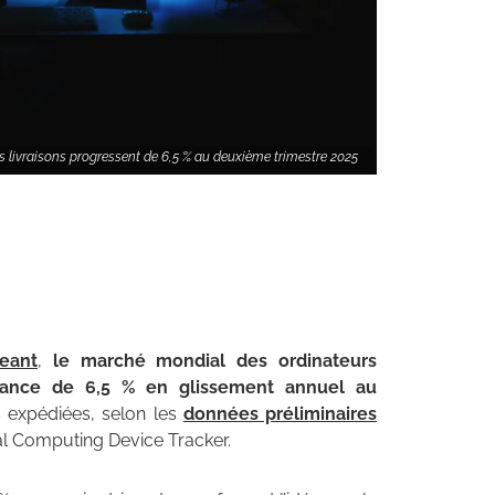
s livraisons progressent de 6,5 % au deuxième trimestre 2025
eant
,
le marché mondial des ordinateurs
ssance de 6,5 % en glissement annuel au
és expédiées, selon les
données préliminaires
l Computing Device Tracker.