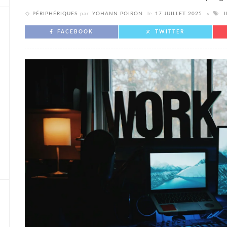
PÉRIPHÉRIQUES
par
YOHANN POIRON
le
17 JUILLET 2025
FACEBOOK
TWITTER