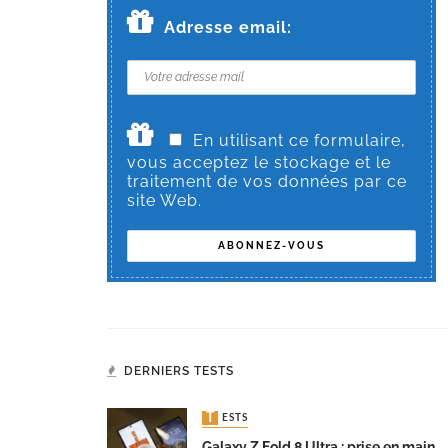
Adresse email:
En utilisant ce formulaire,
vous acceptez le stockage et le
traitement de vos données par ce
site Web.
DERNIERS TESTS
TESTS
Galaxy Z Fold 8 Ultra : prise en main