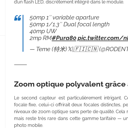
d’un flash LED, discrètement intégré dans le module.
50mp 1″ variable aparture
50mp 1/1.3″ Dual focal length
40mp UW
2mp RM
#Pura80
pic.twitter.com/
— Teme (特米)𝕏|🇫🇮🇨🇳 (@RODEN
⸻
Zoom optique polyvalent grâce 
Le second capteur est particulièrement intrigant. Co
focale fixe, celui-ci offrirait deux focales distinctes, 
niveaux de zoom optique sans perte de qualité. Cela 
mais reste très rare dans cette gamme tarifaire — un
photo mobile.