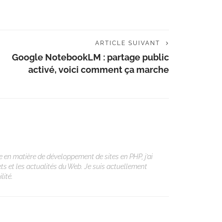
ARTICLE SUIVANT
Google NotebookLM : partage public
activé, voici comment ça marche
 en matière de développement de sites en PHP, j’ai
ets et les actualités du Web. Je suis actuellement
lité.