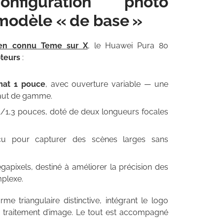
iguration photo
modèle « de base »
ien connu Teme sur X
, le Huawei Pura 80
teurs
:
mat 1 pouce
, avec ouverture variable — une
haut de gamme.
1/1,3 pouces, doté de deux longueurs focales
çu pour capturer des scènes larges sans
pixels, destiné à améliorer la précision des
plexe.
 triangulaire distinctive, intégrant le logo
traitement d’image. Le tout est accompagné