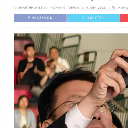
SMARTPHONES
par
YOHANN POIRON
le
4 JUIN 2025
HUAW
FACEBOOK
TWITTER