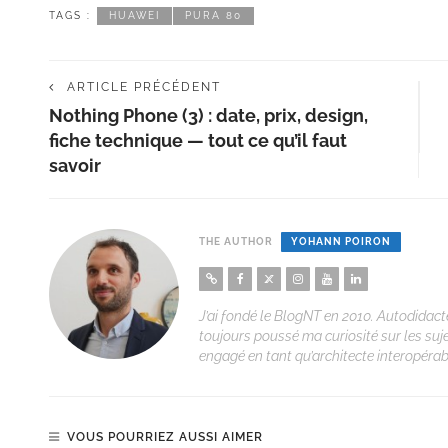
TAGS :
HUAWEI
PURA 80
ARTICLE PRÉCÉDENT
Nothing Phone (3) : date, prix, design,
fiche technique — tout ce qu’il faut
savoir
THE AUTHOR
YOHANN POIRON
J’ai fondé le BlogNT en 2010. Autodidacte
toujours poussé ma curiosité sur les suj
engagé en tant qu’architecte interopérabi
VOUS POURRIEZ AUSSI AIMER