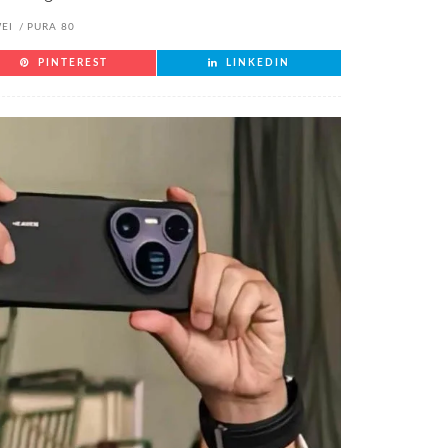
EI
PURA 80
PINTEREST
LINKEDIN