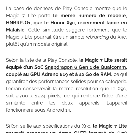
La base de données de Play Console montre que le
Magic 7 Lite porte
le même numéro de modèle,
HNBRP-Q1, que le Honor X9c, récemment lancé en
Malaisie
. Cette similitude suggère fortement que le
Magic 7 Lite pourrait être un simple
rebranding
du X9c,
plutôt qu’un modèle original.
Selon la liste de la Play Console, l
e Magic 7 Lite serait
équipé d’un SoC
Snapdragon 6 Gen 1 de Qualcomm
,
couplé au GPU Adreno 619 et à 12 Go de RAM
, ce qui
garantirait des performances solides pour sa catégorie.
L’écran conserverait la même résolution que le X9c,
soit 2 700 x 1 224 pixels, ce qui renforce l’idée d’une
similarité entre les deux appareils. Lappareil
fonctionnera sous Android 14.
Si l’on se fie aux spécifications du X9c,
le Magic 7 Lite