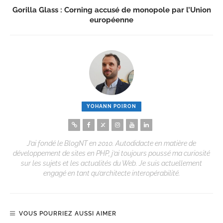
Gorilla Glass : Corning accusé de monopole par l’Union
européenne
YOHANN POIRON
J’ai fondé le BlogNT en 2010. Autodidacte en matière de
développement de sites en PHP, j’ai toujours poussé ma curiosité
sur les sujets et les actualités du Web. Je suis actuellement
engagé en tant qu’architecte interopérabilité.
VOUS POURRIEZ AUSSI AIMER