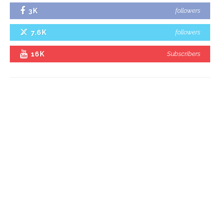
3K
followers
7.6K
followers
16K
Subscribers