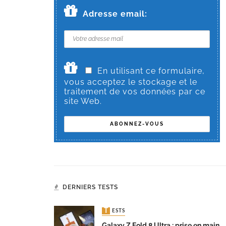
Adresse email:
En utilisant ce formulaire,
vous acceptez le stockage et le
traitement de vos données par ce
site Web.
DERNIERS TESTS
TESTS
Galaxy Z Fold 8 Ultra : prise en main