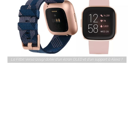
La Fitbit Versa (2019) dotée d'un écran OLED et d'un support à Alexa ?