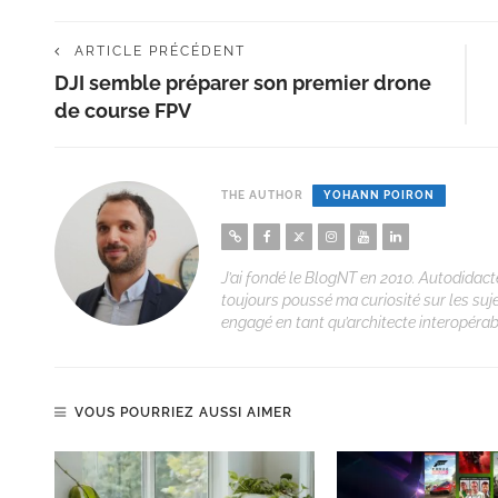
ARTICLE PRÉCÉDENT
DJI semble préparer son premier drone
de course FPV
THE AUTHOR
YOHANN POIRON
J’ai fondé le BlogNT en 2010. Autodidacte
toujours poussé ma curiosité sur les suj
engagé en tant qu’architecte interopérabi
VOUS POURRIEZ AUSSI AIMER