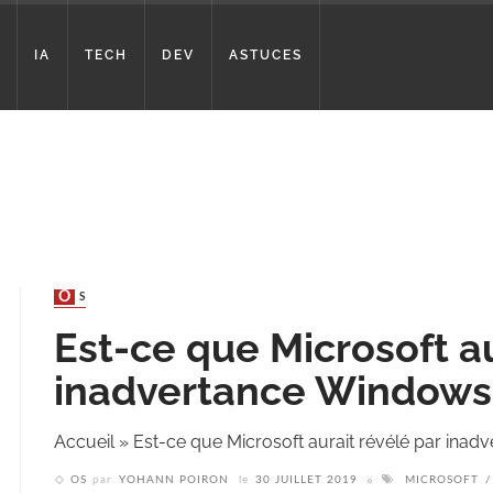
IA
TECH
DEV
ASTUCES
OS
Est-ce que Microsoft au
inadvertance Windows 
Accueil
»
Est-ce que Microsoft aurait révélé par inad
OS
par
YOHANN POIRON
le
30 JUILLET 2019
MICROSOFT