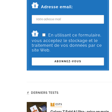
Adresse email:
En utilisant ce formulaire,
vous acceptez le stockage et le
traitement de vos données par ce
site Web.
DERNIERS TESTS
TESTS
Galaxy Z Fold 8 Ultra : prise en main