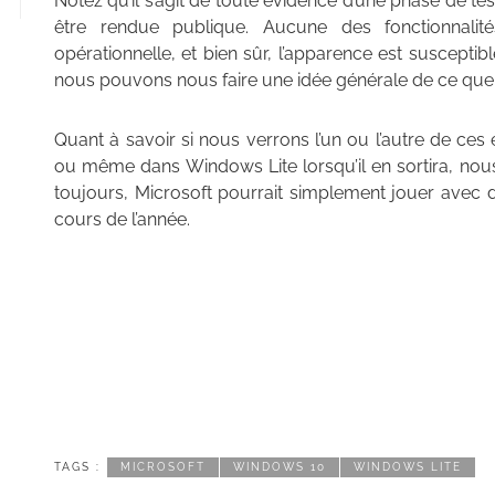
Notez qu’il s’agit de toute évidence d’une phase de test
être rendue publique. Aucune des fonctionnalité
opérationnelle, et bien sûr, l’apparence est susceptib
nous pouvons nous faire une idée générale de ce que 
Quant à savoir si nous verrons l’un ou l’autre de ce
ou même dans Windows Lite lorsqu’il en sortira, nou
toujours, Microsoft pourrait simplement jouer avec 
cours de l’année.
TAGS :
MICROSOFT
WINDOWS 10
WINDOWS LITE