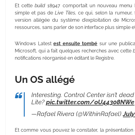
Et cette
build
18947 comportait un nouveau menu D
simple et pas de
Live Tiles
, ce qui, selon la rumeur, 
version allégée du système d’exploitation de Mic
ressources, sans parler de son interface plus simple e
Windows Latest
est ensuite tombé
sur une publica
Microsoft, qui a fait quelques recherches avec cette
notifications réorganisé en éditant le Registre.
Un OS allégé
Interesting. Control Center isn’t dea
Lite?
pic.twitter.com/oU44308NWe
—Rafael Rivera (@WithinRafael)
July
Et comme vous pouvez le constater, la présentation d