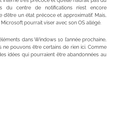
 interne très précoce et qu’elle n’aurait pas dû
s du centre de notifications n’est encore
le d’être un état précoce et approximatif. Mais,
Microsoft pourrait viser avec son OS allégé.
s éléments dans Windows 10 l’année prochaine,
s ne pouvons être certains de rien ici. Comme
des idées qui pourraient être abandonnées au