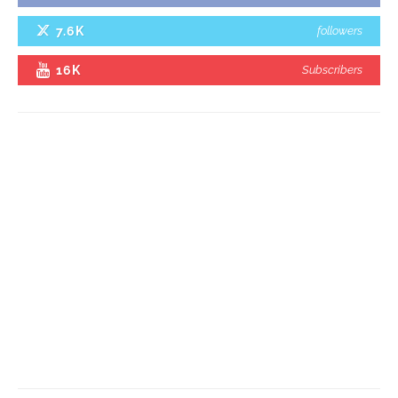
7.6K
followers
16K
Subscribers