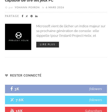
capable de lire les jeux PC
par
YOHANN POIRON
le
6 MARS 2026
PARTAGE
Microsoft vient de lâcher un indice majeur sur
sa prochaine génération de console : elle
s’appelle (pour l’instant) Project Helix, et
LIRE PLUS
RESTER CONNECTÉ
3K
followers
7.6K
followers
16K
Subscribers