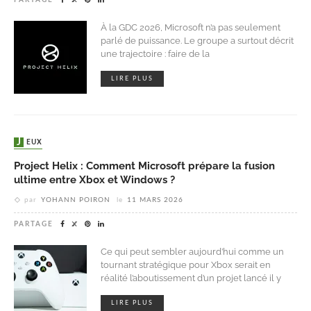
À la GDC 2026, Microsoft n’a pas seulement
parlé de puissance. Le groupe a surtout décrit
une trajectoire : faire de la
LIRE PLUS
JEUX
Project Helix : Comment Microsoft prépare la fusion
ultime entre Xbox et Windows ?
par
YOHANN POIRON
le
11 MARS 2026
PARTAGE
Ce qui peut sembler aujourd’hui comme un
tournant stratégique pour Xbox serait en
réalité l’aboutissement d’un projet lancé il y
LIRE PLUS