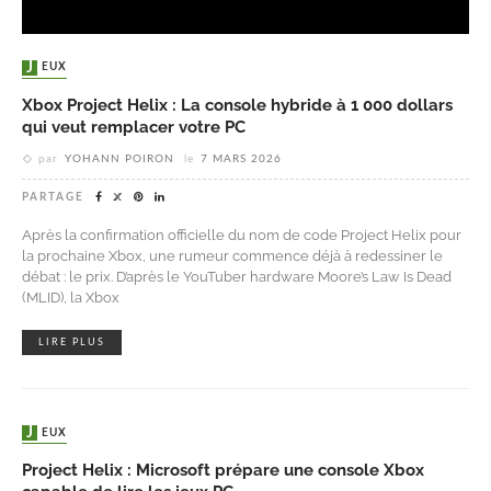
JEUX
Xbox Project Helix : La console hybride à 1 000 dollars
qui veut remplacer votre PC
par
YOHANN POIRON
le
7 MARS 2026
PARTAGE
Après la confirmation officielle du nom de code Project Helix pour
la prochaine Xbox, une rumeur commence déjà à redessiner le
débat : le prix. D’après le YouTuber hardware Moore’s Law Is Dead
(MLID), la Xbox
LIRE PLUS
JEUX
Project Helix : Microsoft prépare une console Xbox