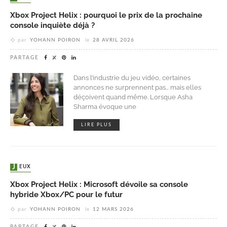
Xbox Project Helix : pourquoi le prix de la prochaine
console inquiète déjà ?
par
YOHANN POIRON
le
28 AVRIL 2026
PARTAGE
Dans l’industrie du jeu vidéo, certaines
annonces ne surprennent pas… mais elles
déçoivent quand même. Lorsque Asha
Sharma évoque une
LIRE PLUS
JEUX
Xbox Project Helix : Microsoft dévoile sa console
hybride Xbox/PC pour le futur
par
YOHANN POIRON
le
12 MARS 2026
PARTAGE