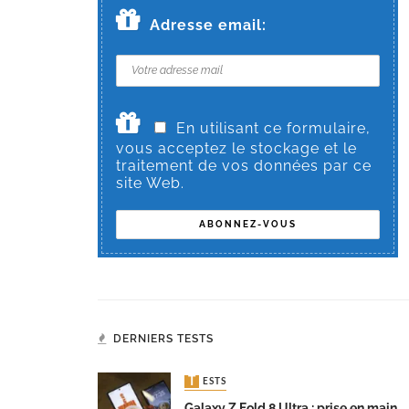
Adresse email:
En utilisant ce formulaire,
vous acceptez le stockage et le
traitement de vos données par ce
site Web.
DERNIERS TESTS
TESTS
Galaxy Z Fold 8 Ultra : prise en main