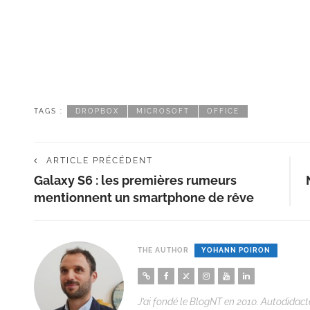
TAGS :
DROPBOX
MICROSOFT
OFFICE
ARTICLE PRÉCÉDENT
Galaxy S6 : les premières rumeurs
mentionnent un smartphone de rêve
THE AUTHOR
YOHANN POIRON
J’ai fondé le BlogNT en 2010. Autodidacte