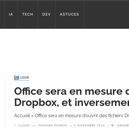
IA
TECH
DEV
ASTUCES
CLOUD
Office sera en mesure d
Dropbox, et inversemen
Accueil
»
Office sera en mesure d’ouvrir des fichiers D
CLOUD
par
YOHANN POIRON
le
5 NOVEMBRE 2014
DROPB