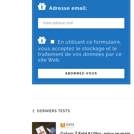
Adresse email:
En utilisant ce formulaire,
vous acceptez le stockage et le
traitement de vos données par ce
site Web.
DERNIERS TESTS
TESTS
Galaxy Z Fold 8 Ultra : prise en main