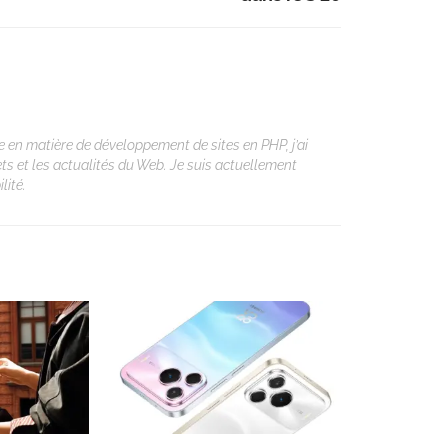
 en matière de développement de sites en PHP, j’ai
ets et les actualités du Web. Je suis actuellement
lité.