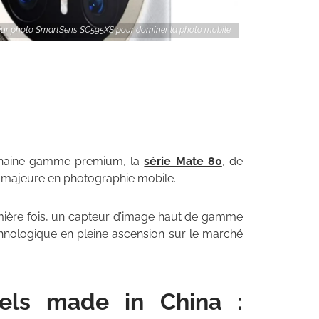
eur photo SmartSens SC595XS pour dominer la photo mobile
chaine gamme premium, la
série Mate 80
, de
e majeure en photographie mobile.
remière fois, un capteur d’image haut de gamme
nologique en pleine ascension sur le marché
els made in China :