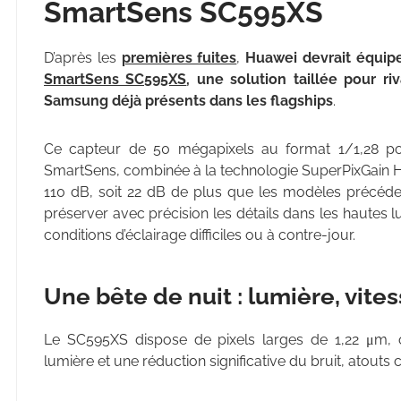
SmartSens SC595XS
D’après les
premières fuites
,
Huawei devrait équip
SmartSens SC595XS
, une solution taillée pour ri
Samsung déjà présents dans les flagships
.
Ce capteur de 50 mégapixels au format 1/1,28 pou
SmartSens, combinée à la technologie SuperPixGain H
110 dB, soit 22 dB de plus que les modèles précéde
préserver avec précision les détails dans les hautes
conditions d’éclairage difficiles ou à contre-jour.
Une bête de nuit : lumière, vites
Le SC595XS dispose de pixels larges de 1,22 μm, op
lumière et une réduction significative du bruit, atouts