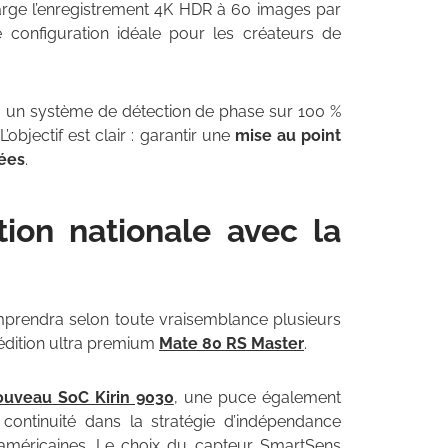
charge l’enregistrement 4K HDR à 60 images par
configuration idéale pour les créateurs de
à un système de détection de phase sur 100 %
objectif est clair : garantir une
mise au point
rées
.
tion nationale avec la
omprendra selon toute vraisemblance plusieurs
 édition ultra premium
Mate 80 RS Master
.
ouveau SoC Kirin 9030
, une puce également
ontinuité dans la stratégie d’indépendance
américaines. Le choix du capteur SmartSens