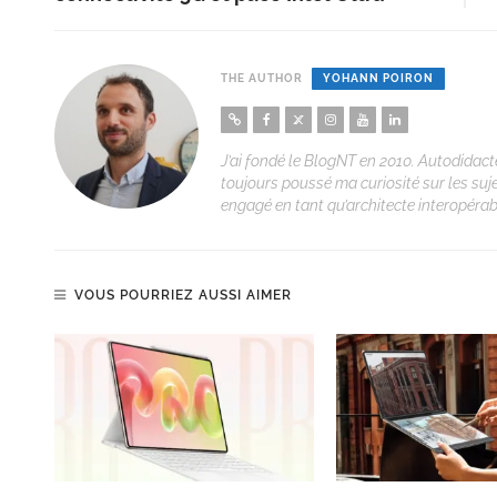
THE AUTHOR
YOHANN POIRON
J’ai fondé le BlogNT en 2010. Autodidacte
toujours poussé ma curiosité sur les suj
engagé en tant qu’architecte interopérabi
VOUS POURRIEZ AUSSI AIMER