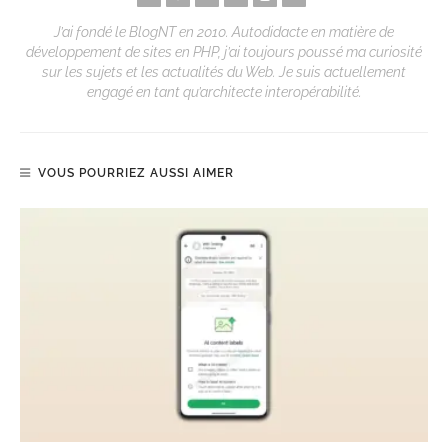
J’ai fondé le BlogNT en 2010. Autodidacte en matière de
développement de sites en PHP, j’ai toujours poussé ma curiosité
sur les sujets et les actualités du Web. Je suis actuellement
engagé en tant qu’architecte interopérabilité.
VOUS POURRIEZ AUSSI AIMER