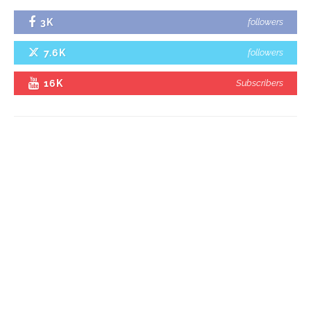
3K
followers
7.6K
followers
16K
Subscribers