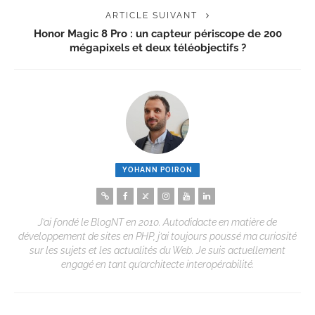
ARTICLE SUIVANT
Honor Magic 8 Pro : un capteur périscope de 200
mégapixels et deux téléobjectifs ?
YOHANN POIRON
J’ai fondé le BlogNT en 2010. Autodidacte en matière de
développement de sites en PHP, j’ai toujours poussé ma curiosité
sur les sujets et les actualités du Web. Je suis actuellement
engagé en tant qu’architecte interopérabilité.