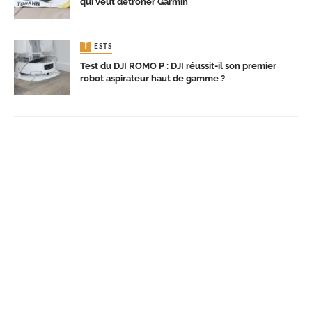
qui veut détrôner Garmin
TESTS
Test du DJI ROMO P : DJI réussit-il son premier
robot aspirateur haut de gamme ?