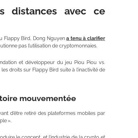
 distances avec ce
eau Flappy Bird, Dong Nguyen
a tenu à clarifier
cautionne pas l’utilisation de cryptomonnaies.
ndation et développeur du jeu Piou Piou vs.
les droits sur Flappy Bird suite à l’inactivité de
histoire mouvementée
ant d’être retiré des plateformes mobiles par
ple ».
ire le concept, et l’industrie de la crypto et