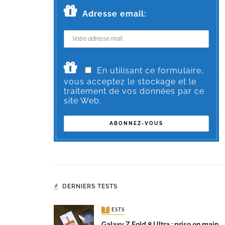
Adresse email:
En utilisant ce formulaire,
vous acceptez le stockage et le
traitement de vos données par ce
site Web.
DERNIERS TESTS
TESTS
Galaxy Z Fold 8 Ultra : prise en main