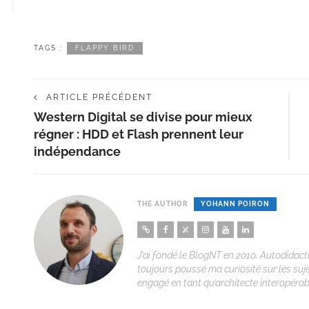
TAGS :
FLAPPY BIRD
ARTICLE PRÉCÉDENT
Western Digital se divise pour mieux
régner : HDD et Flash prennent leur
indépendance
THE AUTHOR
YOHANN POIRON
J’ai fondé le BlogNT en 2010. Autodidacte
toujours poussé ma curiosité sur les suj
engagé en tant qu’architecte interopérabi