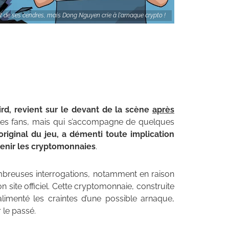
t de ses cendres, mais Dong Nguyen crie à l'arnaque crypto !
ird, revient sur le devant de la scène
après
t les fans, mais qui s’accompagne de quelques
original du jeu, a démenti toute implication
tenir les cryptomonnaies
.
breuses interrogations, notamment en raison
 site officiel. Cette cryptomonnaie, construite
alimenté les craintes d’une possible arnaque,
 le passé.