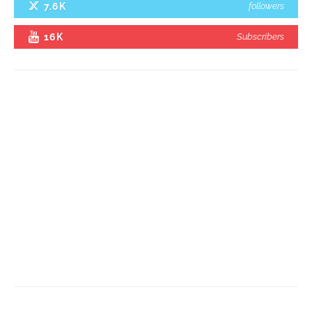
7.6K
followers
16K
Subscribers