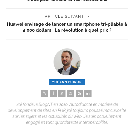
ARTICLE SUIVANT
Huawei envisage de lancer un smartphone tri-pliable à
4 000 dollars : La révolution à quel prix ?
YOHANN POIRON
J’ai fondé le BlogNT en 2010. Autodidacte en matière de
développement de sites en PHP, j’ai toujours poussé ma curiosité
sur les sujets et les actualités du Web. Je suis actuellement
engagé en tant qu’architecte interopérabilité.