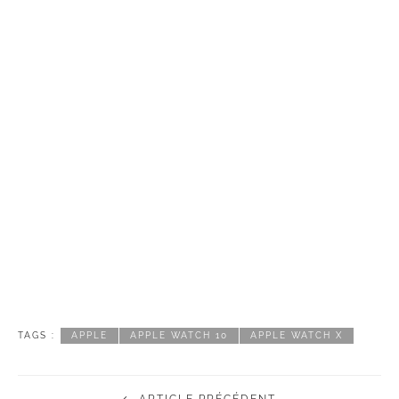
TAGS :
APPLE
APPLE WATCH 10
APPLE WATCH X
ARTICLE PRÉCÉDENT