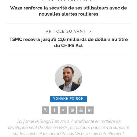
Waze renforce la sécurité de ses utilisateurs avec de
nouvelles alertes routières
ARTICLE SUIVANT
TSMC recevra jusqu’à 11,6 milliards de dollars au titre
du CHIPS Act
YOHANN POIRON
J’ai fondé le BlogNT en 2010. Autodidacte en matière de
développement de sites en PHP, j’ai toujours poussé ma curiosité
sur les sujets et les actualités du Web. Je suis actuellement