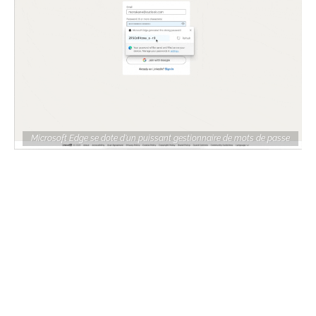
Microsoft Edge se dote d'un puissant gestionnaire de mots de passe