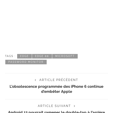
TAGS :
EDGE
EDGE 88
MICROSOFT
PASSWORD MONITOR
ARTICLE PRÉCÉDENT
L’obsolescence programmée des iPhone 6 continue
d’embêter Apple
ARTICLE SUIVANT
Android 12 pourrait ramener le double-tap à l’arrière