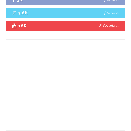
3K
7.6K
followers
16K
Subscribers