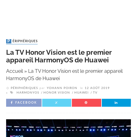
PÉRIPHÉRIQUES
La TV Honor Vision est le premier
appareil HarmonyOS de Huawei
Accueil
»
La TV Honor Vision est le premier appareil
HarmonyOS de Huawei
PÉRIPHÉRIQUES
par
YOHANN POIRON
le
12 AOÛT 2019
HARMONYOS
HONOR VISION
HUAWEI
TV
FACEBOOK