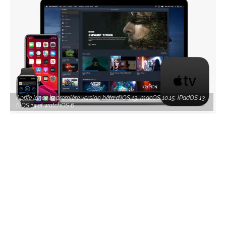
Apple lance la première version bêta d'iOS 13, macOS 10.15, iPadOS 13,
tvOS 13 et watchOS 6