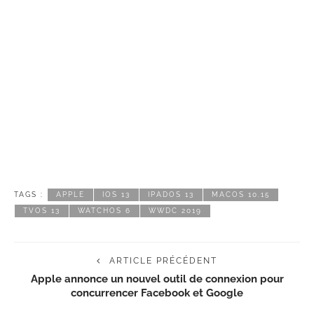
TAGS :
APPLE
IOS 13
IPADOS 13
MACOS 10.15
TVOS 13
WATCHOS 6
WWDC 2019
ARTICLE PRÉCÉDENT
Apple annonce un nouvel outil de connexion pour
concurrencer Facebook et Google