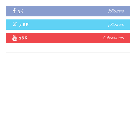
3K
followers
7.6K
followers
16K
Subscribers