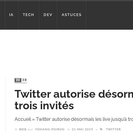
IA
TECH
DEV
ASTUCES
WEB
Twitter autorise désorm
trois invités
Accueil
»
Twitter autorise désormais les live jusqu’à tro
WEB
par
YOHANN POIRON
le
31 MAI 2019
TWITTER