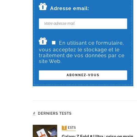
Adresse email:
En utilisant ce formulaire,
vous acceptez le stockage et le
traitement de vos données par ce
site Web.
DERNIERS TESTS
TESTS
Galaxy Z Fold 8 Ultra : prise en main