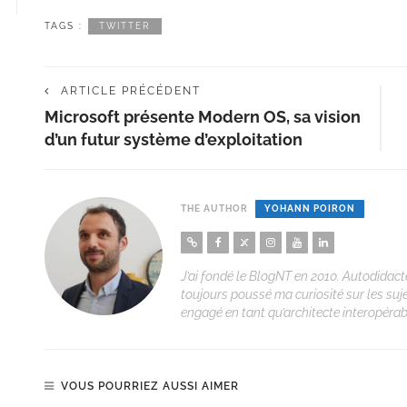
TAGS :
TWITTER
ARTICLE PRÉCÉDENT
Microsoft présente Modern OS, sa vision
d’un futur système d’exploitation
THE AUTHOR
YOHANN POIRON
J’ai fondé le BlogNT en 2010. Autodidacte
toujours poussé ma curiosité sur les suj
engagé en tant qu’architecte interopérabi
VOUS POURRIEZ AUSSI AIMER