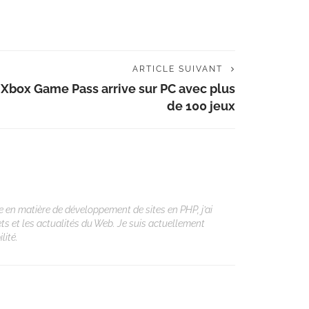
ARTICLE SUIVANT
Xbox Game Pass arrive sur PC avec plus
de 100 jeux
 en matière de développement de sites en PHP, j’ai
ets et les actualités du Web. Je suis actuellement
lité.