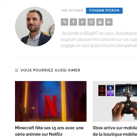
THE AUTHOR
YOHANN POIRON
J’ai fondé le BlogNT en 2010. Autodidacte
toujours poussé ma curiosité sur les suj
engagé en tant qu’architecte interopérabi
VOUS POURRIEZ AUSSI AIMER
Minecraft fête ses 15 ans avec une
Xbox arrive sur mobil
série animée sur Netflix
de la boutique mobile