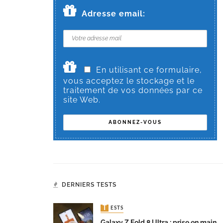
Adresse email:
En utilisant ce formulaire,
vous acceptez le stockage et le
traitement de vos données par ce
site Web.
DERNIERS TESTS
TESTS
Galaxy Z Fold 8 Ultra : prise en main