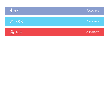
3K
followers
7.6K
followers
16K
Subscribers