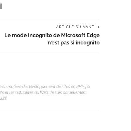
ARTICLE SUIVANT
Le mode incognito de Microsoft Edge
n’est pas si incognito
 en matière de développement de sites en PHP, j’ai
ets et les actualités du Web. Je suis actuellement
lité.