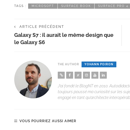
TAGS :
MICROSOFT
SURFACE BOOK
SURFACE PRO 4
ARTICLE PRÉCÉDENT
Galaxy S7 : il aurait le même design que
le Galaxy S6
THE AUTHOR
YOHANN POIRON
J’ai fondé le BlogNT en 2010. Autodidacte
toujours poussé ma curiosité sur les suj
engagé en tant qu’architecte interopérabi
VOUS POURRIEZ AUSSI AIMER