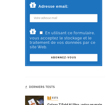
Adresse email:
En utilisant ce formulaire,
vous acceptez le stockage et le
traitement de vos données par ce
site Web.
DERNIERS TESTS
TESTS
Galaxy Z Fold 8 Ultra : prise en main