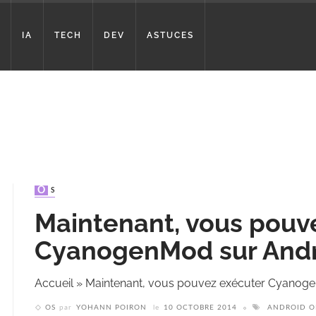
IA
TECH
DEV
ASTUCES
OS
Maintenant, vous pouv
CyanogenMod sur And
Accueil
»
Maintenant, vous pouvez exécuter Cyanog
OS
par
YOHANN POIRON
le
10 OCTOBRE 2014
ANDROID O