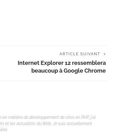
ARTICLE SUIVANT
Internet Explorer 12 ressemblera
beaucoup à Google Chrome
 en matière de développement de sites en PHP, j’ai
ets et les actualités du Web. Je suis actuellement
lité.