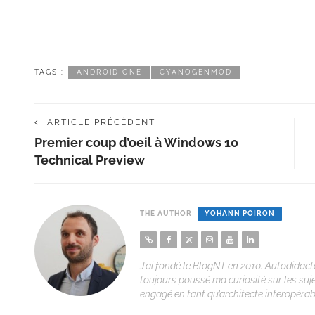
TAGS :
ANDROID ONE
CYANOGENMOD
ARTICLE PRÉCÉDENT
Premier coup d’oeil à Windows 10
Technical Preview
THE AUTHOR
YOHANN POIRON
J’ai fondé le BlogNT en 2010. Autodidacte
toujours poussé ma curiosité sur les suj
engagé en tant qu’architecte interopérabi