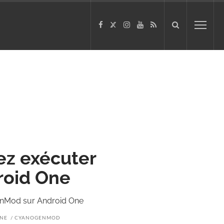
ez exécuter
roid One
enMod sur Android One
NE
CYANOGENMOD