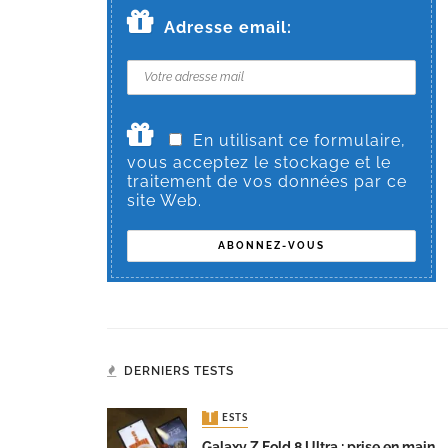
Adresse email:
En utilisant ce formulaire,
vous acceptez le stockage et le
traitement de vos données par ce
site Web.
DERNIERS TESTS
TESTS
Galaxy Z Fold 8 Ultra : prise en main