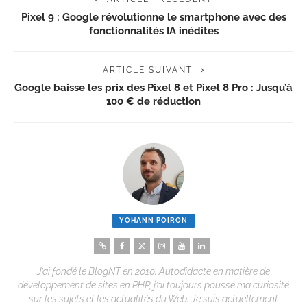
Pixel 9 : Google révolutionne le smartphone avec des
fonctionnalités IA inédites
ARTICLE SUIVANT
Google baisse les prix des Pixel 8 et Pixel 8 Pro : Jusqu’à
100 € de réduction
YOHANN POIRON
J’ai fondé le BlogNT en 2010. Autodidacte en matière de
développement de sites en PHP, j’ai toujours poussé ma curiosité
sur les sujets et les actualités du Web. Je suis actuellement