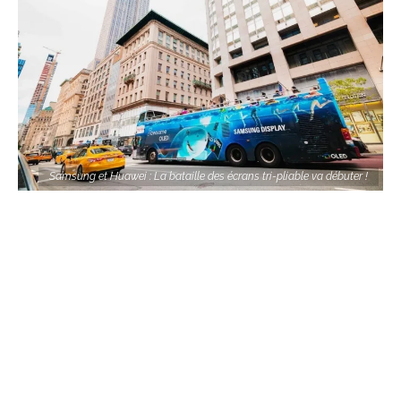
Samsung et Huawei : La bataille des écrans tri-pliable va débuter !