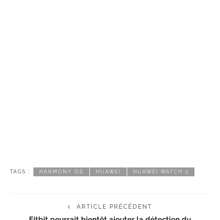
TAGS :
HARMONY OS
HUAWEI
HUAWEI WATCH 3
ARTICLE PRÉCÉDENT
Fitbit pourrait bientôt ajouter la détection du