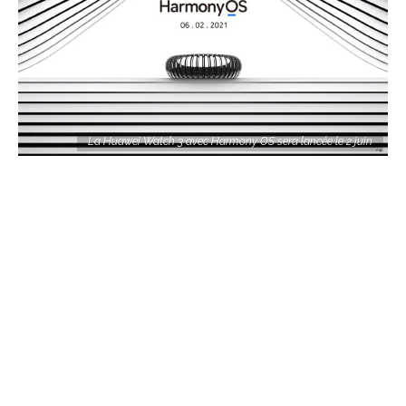
La Huawei Watch 3 avec Harmony OS sera lancée le 2 juin