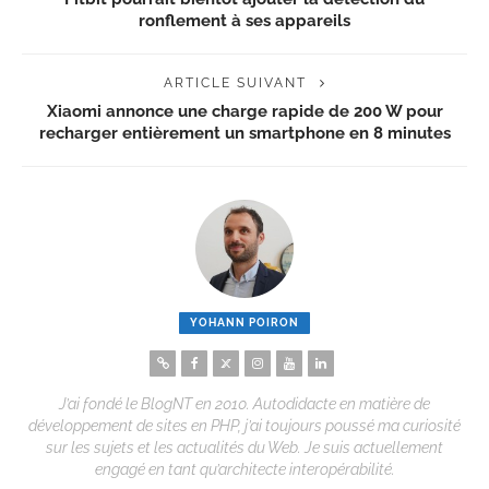
ronflement à ses appareils
ARTICLE SUIVANT
Xiaomi annonce une charge rapide de 200 W pour
recharger entièrement un smartphone en 8 minutes
YOHANN POIRON
J’ai fondé le BlogNT en 2010. Autodidacte en matière de
développement de sites en PHP, j’ai toujours poussé ma curiosité
sur les sujets et les actualités du Web. Je suis actuellement
engagé en tant qu’architecte interopérabilité.