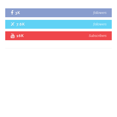
3K
followers
7.6K
followers
16K
Subscribers