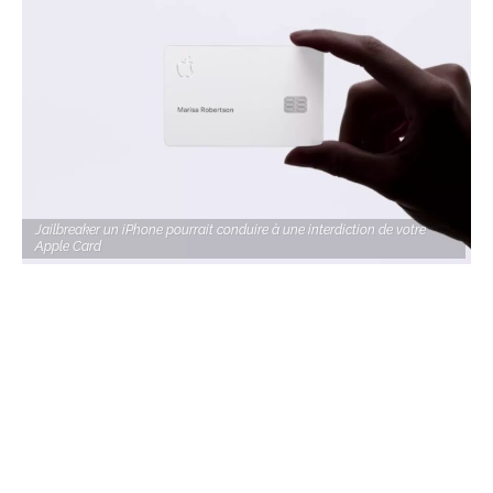
Jailbreaker un iPhone pourrait conduire à une interdiction de votre
Apple Card