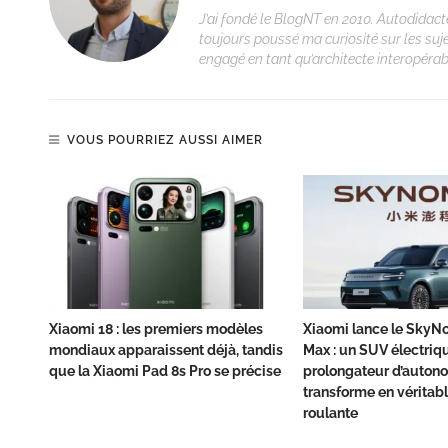
J’ai fondé le BlogNT en 2010. Autodidacte
toujours poussé ma curiosité sur les suj
engagé en tant qu’architecte interopérabi
VOUS POURRIEZ AUSSI AIMER
Xiaomi 18 : les premiers modèles
Xiaomi lance le Sky
mondiaux apparaissent déjà, tandis
Max : un SUV électriq
que la Xiaomi Pad 8s Pro se précise
prolongateur d’autono
transforme en véritab
roulante