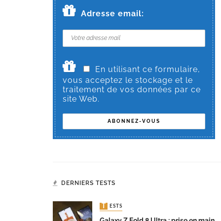
Adresse email:
En utilisant ce formulaire,
vous acceptez le stockage et le
traitement de vos données par ce
site Web.
DERNIERS TESTS
TESTS
Galaxy Z Fold 8 Ultra : prise en main