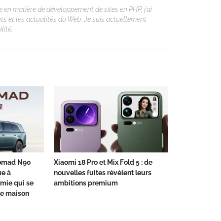
 en matière de développement de sites en PHP, j’ai
ets et les actualités du Web. Je suis actuellement
lité.
Nomad N90
Xiaomi 18 Pro et Mix Fold 5 : de
ue à
nouvelles fuites révèlent leurs
mie qui se
ambitions premium
le maison