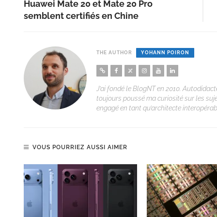
Huawei Mate 20 et Mate 20 Pro
semblent certifiés en Chine
THE AUTHOR
YOHANN POIRON
J’ai fondé le BlogNT en 2010. Autodidacte
toujours poussé ma curiosité sur les suj
engagé en tant qu’architecte interopérabi
VOUS POURRIEZ AUSSI AIMER