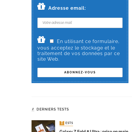
Adresse email:
En utilisant ce formulaire,
vous acceptez le stockage et le
traitement de vos données par ce
site Web.
DERNIERS TESTS
TESTS
Galaxy Z Fold 8 Ultra : prise en main