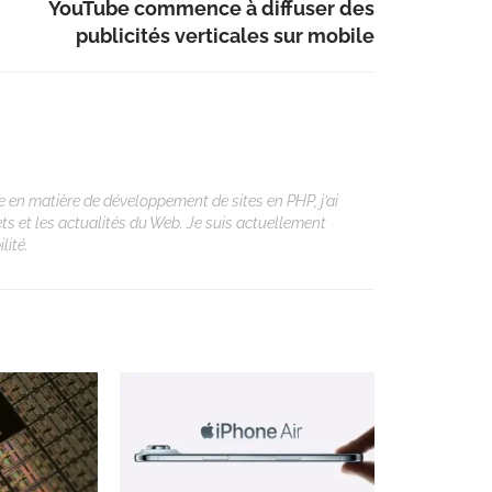
YouTube commence à diffuser des
publicités verticales sur mobile
 en matière de développement de sites en PHP, j’ai
ets et les actualités du Web. Je suis actuellement
lité.