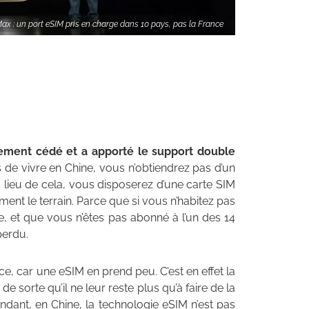
ax : un port eSIM pris en charge dans 10 pays, pas la France
lement cédé et a apporté le support double
s de vivre en Chine, vous n’obtiendrez pas d’un
 lieu de cela, vous disposerez d’une carte SIM
nt le terrain. Parce que si vous n’habitez pas
cle, et que vous n’êtes pas abonné à l’un des 14
perdu.
ce, car une eSIM en prend peu. C’est en effet la
e sorte qu’il ne leur reste plus qu’à faire de la
dant, en Chine, la technologie eSIM n’est pas