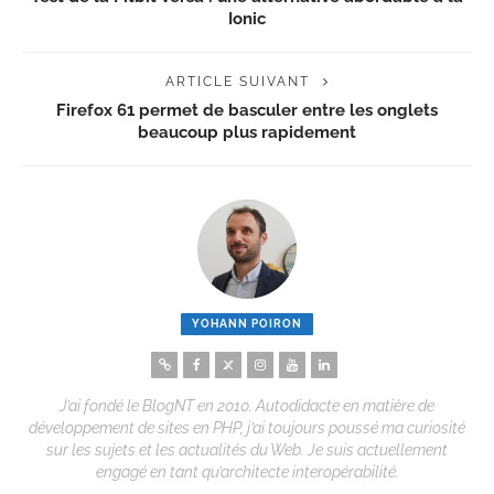
Ionic
ARTICLE SUIVANT
Firefox 61 permet de basculer entre les onglets
beaucoup plus rapidement
YOHANN POIRON
J’ai fondé le BlogNT en 2010. Autodidacte en matière de
développement de sites en PHP, j’ai toujours poussé ma curiosité
sur les sujets et les actualités du Web. Je suis actuellement
engagé en tant qu’architecte interopérabilité.