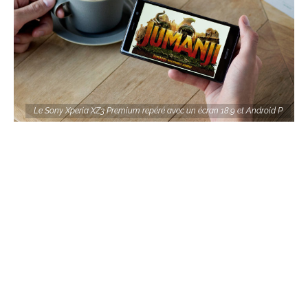
Le Sony Xperia XZ3 Premium repéré avec un écran 18:9 et Android P