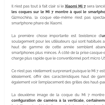
Il n’est pas tout à fait clair si le
Xiaomi Mi 7
sera lancé
les coques sur le Mi 7 montre à quoi le smartph
Gizmochina, la coque elle-même n’est pas spectac
smartphone phare de Xiaomi.
La première chose importante est l’existence d’
u
soulagement pour les utilisateurs qui sont habitués a
haut de gamme de cette année semblent abando
smartphones plus minces. À côté de la prise casque e
charge plus rapide que le conventionnel port micro U
Ce n’est pas réellement surprenant puisque le Mi 7 es
idéalement, offrir des caractéristiques haut de gam
également voir l’emplacement des grilles des haut-par
La deuxième image de la coque du Mi 7 montre u
configuration de caméra à la verticale, certaine