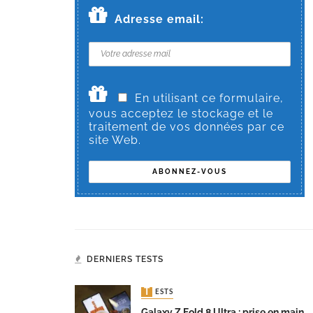
Adresse email:
En utilisant ce formulaire,
vous acceptez le stockage et le
traitement de vos données par ce
site Web.
DERNIERS TESTS
TESTS
Galaxy Z Fold 8 Ultra : prise en main