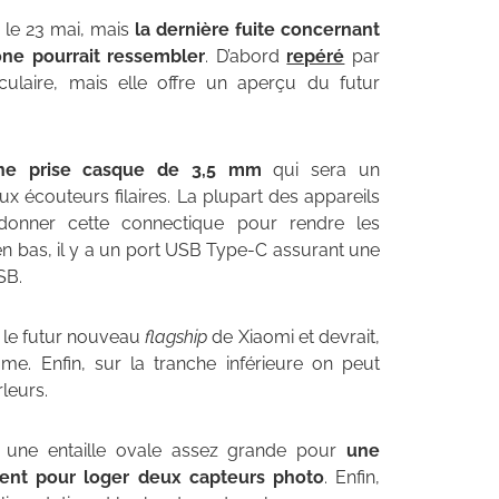
 le 23 mai, mais
la dernière fuite concernant
one pourrait ressembler
. D’abord
repéré
par
ulaire, mais elle offre un aperçu du futur
ne prise casque de 3,5 mm
qui sera un
ux écouteurs filaires. La plupart des appareils
nner cette connectique pour rendre les
n bas, il y a un port USB Type-C assurant une
SB.
t le futur nouveau
flagship
de Xiaomi et devrait,
me. Enfin, sur la tranche inférieure on peut
leurs.
ne entaille ovale assez grande pour
une
ment pour loger deux capteurs photo
. Enfin,