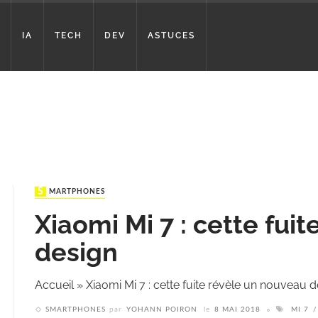
IA
TECH
DEV
ASTUCES
SMARTPHONES
Xiaomi Mi 7 : cette fui
design
Accueil
»
Xiaomi Mi 7 : cette fuite révèle un nouveau 
SMARTPHONES
par
YOHANN POIRON
le
8 MAI 2018
MI 7