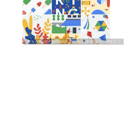
Et si Android P était lancé comme « Android Popsicle » ?