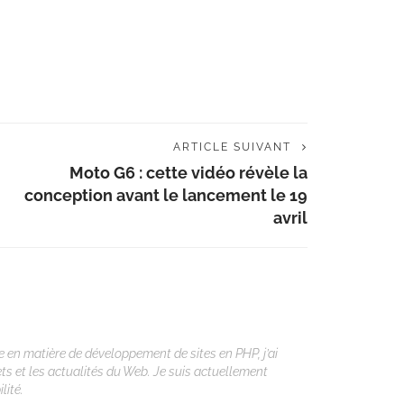
ARTICLE SUIVANT
Moto G6 : cette vidéo révèle la
conception avant le lancement le 19
avril
 en matière de développement de sites en PHP, j’ai
ets et les actualités du Web. Je suis actuellement
lité.