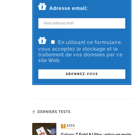
Adresse email:
En utilisant ce formulaire,
vous acceptez le stockage et le
traitement de vos données par ce
site Web.
DERNIERS TESTS
TESTS
Galaxy Z Fold 8 Ultra : prise en main