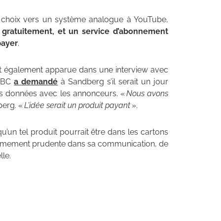
un choix vers un système analogue à YouTube,
e gratuitement, et un service d’abonnement
payer
.
st également apparue dans une interview avec
 NBC
a demandé
à Sandberg s’il serait un jour
urs données avec les annonceurs. «
Nous avons
berg. «
L’idée serait un produit payant
».
’un tel produit pourrait être dans les cartons
trêmement prudente dans sa communication, de
lle.