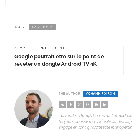
TAGS :
FACEBOOK
ARTICLE PRÉCÉDENT
Google pourrait être sur le point de
révéler un dongle Android TV 4K
THE AUTHOR
YOHANN POIRON
J’ai fondé le BlogNT en 2010. Autodidacte
toujours poussé ma curiosité sur les suj
engagé en tant qu’architecte interopérabi