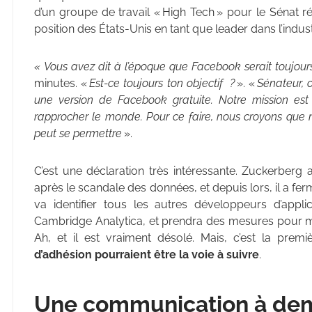
d’un groupe de travail « High Tech » pour le Sénat r
position des États-Unis en tant que leader dans l’indus
« Vous avez dit à l’époque que Facebook serait toujours
minutes. «
Est-ce toujours ton objectif ?
». «
Sénateur, 
une version de Facebook gratuite. Notre mission es
rapprocher le monde. Pour ce faire, nous croyons que 
peut se permettre
».
C’est une déclaration très intéressante. Zuckerberg
après le scandale des données, et depuis lors, il a
va identifier tous les autres développeurs d’app
Cambridge Analytica, et prendra des mesures pour mi
Ah, et il est vraiment désolé. Mais, c’est la premiè
d’adhésion pourraient être la voie à suivre
.
Une communication à de