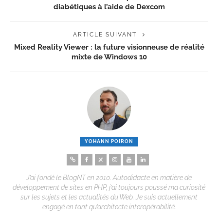
diabétiques à l’aide de Dexcom
ARTICLE SUIVANT
Mixed Reality Viewer : la future visionneuse de réalité
mixte de Windows 10
YOHANN POIRON
J’ai fondé le BlogNT en 2010. Autodidacte en matière de
développement de sites en PHP, j’ai toujours poussé ma curiosité
sur les sujets et les actualités du Web. Je suis actuellement
engagé en tant qu’architecte interopérabilité.